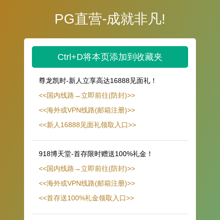
PG直营-成就非凡!
Ctrl+D将本页添加到收藏夹
尊龙凯时-新人立享高达16888见面礼！
<<国内线路→立即前往(防封)>>
<<海外或VPN线路(邮箱注册)>>
<<新人16888见面礼领取入口>>
918博天堂-首存限时赠送100%礼金！
<<国内线路→立即前往(防封)>>
<<海外或VPN线路(邮箱注册)>>
<<首存送100%礼金领取入口>>